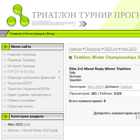
ТРИАТЛОН ТУРНИР ПРОГ
Главная
|
Регистрация
|
Вход
Меню сайта
Главная
»
Прогнозы
»
2023 год
»
Men 2023
Главная страница
Triathlon Winter Championships 
Правила Турнира
История Турнира
Elite 2×2 Mixed Realy Winter Triathlon
П Р О Г Н О З Ы
Italy
Norway
Образцы написания фамилий
Sweden
Триатлон БЛОГ
Категория
:
Men 2023
|
Добавил
:
Dokken
Триатлон Украина ФОРУМ
Просмотров
:
261
|
Рейтинг
:
0.0
/
0
Едим-худеем-тренируемся
Обмен ссылками
Всего комментариев
:
0
Обратная связь
Добавлять комментарии могу
Категории раздела
[
Р
Men 2023
[133]
Women + Mixed Relay 2023
[113]