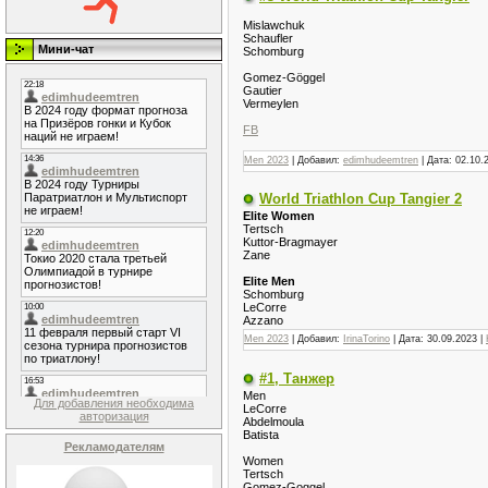
Mislawchuk
Schaufler
Мини-чат
Schomburg
Gomez-Göggel
Gautier
Vermeylen
FB
Men 2023
| Добавил:
edimhudeemtren
| Дата:
02.10.
World Triathlon Cup Tangier 2
Elite Women
Tertsch
Kuttor-Bragmayer
Zane
Elite Men
Schomburg
LeCorre
Azzano
Men 2023
| Добавил:
IrinaTorino
| Дата:
30.09.2023
|
#1, Танжер
Men
Для добавления необходима
LeCorre
авторизация
Abdelmoula
Batista
Рекламодателям
Women
Tertsch
Gomez-Goggel