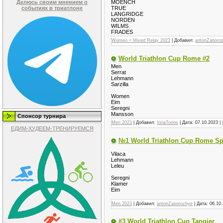
Делюсь своим мнением о
MOENCH
событиях в триатлоне
TRUE
LANGRIDGE
NORDEN
WILMS
FRADES
Women + Mixed Relay 2023
| Добавил:
antonZaporo
World Triathlon Cup Rome #2
Men
Serrat
Lehmann
Sarzilla
Women
Eim
Seregni
Mansson
Спонсор турнира
Men 2023
| Добавил:
IrinaTorino
| Дата:
07.10.2023
|
ЕДИМ-ХУДЕЕМ-ТРЕНИРУЕМСЯ
№1 World Triathlon Cup Rome Sp
Vilaca
Lehmann
Leleu
Seregni
Klamer
Eim
Men 2023
| Добавил:
antonZaporozhye
| Дата:
06.10
#3 World Triathlon Cup Tangier