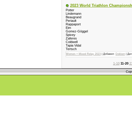
2023 World Triathlon Championsh
Potter
Lindemann
Beaugrand
Periault
Rappaport
Eim
Gomez-Göggel
Spivey
Zaferes
Coldwell
Tapia Vidal
Tertsch
Women + Mixed Relay 2023
| Добавил:
Dokken
| Да
1-10
11-20
2
Cop