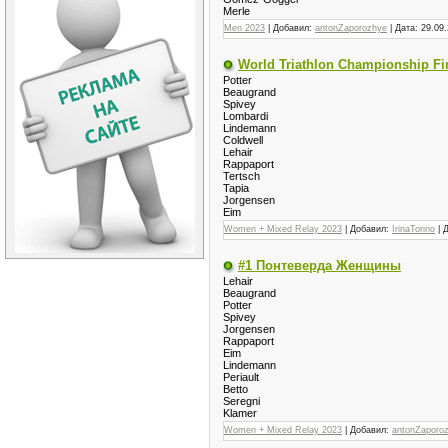
Merle
Men 2023
| Добавил:
antonZaporozhye
| Дата:
29.09
World Triathlon Championship Fin
Potter
Beaugrand
Spivey
Lombardi
Lindemann
Coldwell
Lehair
Rappaport
Tertsch
Tapia
Jorgensen
Eim
Women + Mixed Relay 2023
| Добавил:
IrinaTorino
| 
#1 Понтеверда Женщины
Lehair
Beaugrand
Potter
Spivey
Jorgensen
Rappaport
Eim
Lindemann
Periault
Betto
Seregni
Klamer
Women + Mixed Relay 2023
| Добавил:
antonZaporo