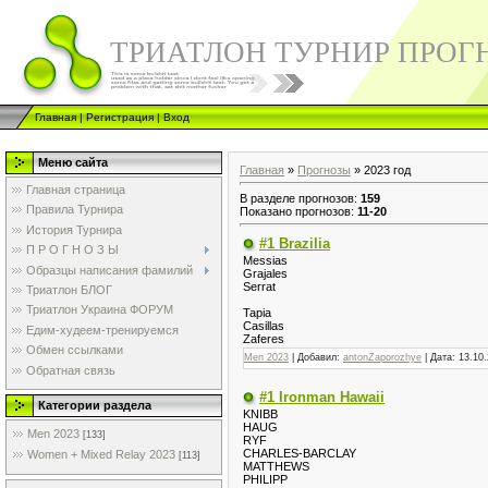
ТРИАТЛОН ТУРНИР ПРОГ
Главная
|
Регистрация
|
Вход
Меню сайта
Главная
»
Прогнозы
» 2023 год
Главная страница
В разделе прогнозов
:
159
Правила Турнира
Показано прогнозов
:
11-20
История Турнира
#1 Brazilia
П Р О Г Н О З Ы
Messias
Образцы написания фамилий
Grajales
Serrat
Триатлон БЛОГ
Триатлон Украина ФОРУМ
Tapia
Casillas
Едим-худеем-тренируемся
Zaferes
Обмен ссылками
Men 2023
| Добавил:
antonZaporozhye
| Дата:
13.10
Обратная связь
#1 Ironman Hawaii
Категории раздела
KNIBB
HAUG
Men 2023
[133]
RYF
CHARLES-BARCLAY
Women + Mixed Relay 2023
[113]
MATTHEWS
PHILIPP