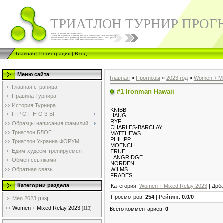
ТРИАТЛОН ТУРНИР ПРОГ
Главная
|
Регистрация
|
Вход
Меню сайта
Главная
»
Прогнозы
»
2023 год
»
Women + Mi
Главная страница
#1 Ironman Hawaii
Правила Турнира
История Турнира
KNIBB
П Р О Г Н О З Ы
HAUG
RYF
Образцы написания фамилий
CHARLES-BARCLAY
Триатлон БЛОГ
MATTHEWS
PHILIPP
Триатлон Украина ФОРУМ
MOENCH
Едим-худеем-тренируемся
TRUE
LANGRIDGE
Обмен ссылками
NORDEN
Обратная связь
WILMS
FRADES
Категории раздела
Категория
:
Women + Mixed Relay 2023
|
Доб
Просмотров
:
254
|
Рейтинг
:
0.0
/
0
Men 2023
[133]
Women + Mixed Relay 2023
Всего комментариев
:
0
[113]