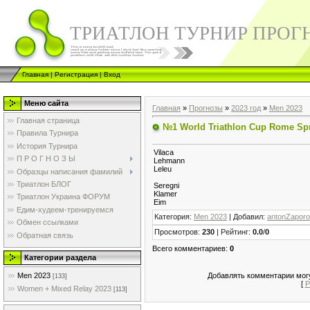
ТРИАТЛОН ТУРНИР ПРОГ
Главная
|
Регистрация
|
Вход
Меню сайта
Главная
»
Прогнозы
»
2023 год
»
Men 2023
Главная страница
№1 World Triathlon Cup Rome Spr
Правила Турнира
История Турнира
Vilaca
П Р О Г Н О З Ы
Lehmann
Leleu
Образцы написания фамилий
Триатлон БЛОГ
Seregni
Klamer
Триатлон Украина ФОРУМ
Eim
Едим-худеем-тренируемся
Категория
:
Men 2023
|
Добавил
:
antonZapor
Обмен ссылками
Просмотров
:
230
|
Рейтинг
:
0.0
/
0
Обратная связь
Всего комментариев
:
0
Категории раздела
Добавлять комментарии могу
Men 2023
[133]
[
Р
Women + Mixed Relay 2023
[113]