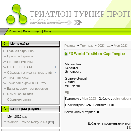
ТРИАТЛОН ТУРНИР ПРОГ
Главная
|
Регистрация
|
Вход
Меню сайта
Главная
»
Прогнозы
»
2023 год
»
Men 2023
Главная страница
#3 World Triathlon Cup Tangier
Правила Турнира
История Турнира
Mislawchuk
П Р О Г Н О З Ы
Schaufler
Schomburg
Образцы написания фамилий
Триатлон БЛОГ
Gomez-Göggel
Gautier
Триатлон Украина ФОРУМ
Vermeylen
Едим-худеем-тренируемся
FB
Обмен ссылками
Категория
:
Men 2023
|
Добавил
:
edimhudeem
Обратная связь
Просмотров
:
224
|
Рейтинг
:
0.0
/
0
Категории раздела
Всего комментариев
:
0
Men 2023
[133]
Women + Mixed Relay 2023
[113]
Добавлять комментарии могу
[
Р