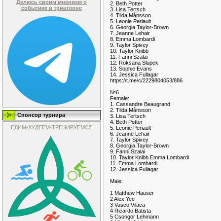
Делюсь своим мнением о
2. Beth Potter
событиях в триатлоне
3. Lisa Tertsch
4. Tilda Månsson
5. Leonie Periault
6. Georgia Taylor-Brown
7. Jeanne Lehair
8. Emma Lombardi
9. Taylor Spivey
10. Taylor Knibb
11. Fanni Szalai
12. Roksana Slupek
13. Sophie Evans
14. Jessica Fullagar
https://t.me/c/2229804053/886
№6
Female:
1. Cassandre Beaugrand
2. Tilda Månsson
Спонсор турнира
3. Lisa Tertsch
4. Beth Potter
ЕДИМ-ХУДЕЕМ-ТРЕНИРУЕМСЯ
5. Leonie Periault
6. Jeanne Lehair
7. Taylor Spivey
8. Georgia Taylor-Brown
9. Fanni Szalai
10. Taylor Knibb Emma Lombardi
11. Emma Lombardi
12. Jessica Fullagar
Male:
1 Matthew Hauser
2 Alex Yee
3 Vasco Vilaca
4 Ricardo Batista
5 Csongor Lehmann