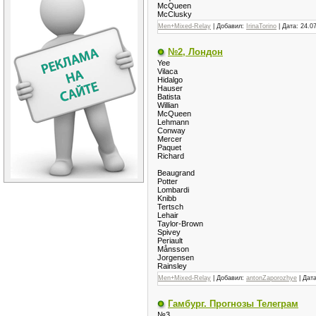
McQueen
McClusky
Men+Mixed-Relay
| Добавил:
IrinaTorino
| Дата:
24.0
№2, Лондон
Yee
Vilaca
Hidalgo
Hauser
Batista
Willian
McQueen
Lehmann
Conway
Mercer
Paquet
Richard
Beaugrand
Potter
Lombardi
Knibb
Tertsch
Lehair
Taylor-Brown
Spivey
Periault
Månsson
Jorgensen
Rainsley
Men+Mixed-Relay
| Добавил:
antonZaporozhye
| Дат
Гамбург. Прогнозы Телеграм
№3