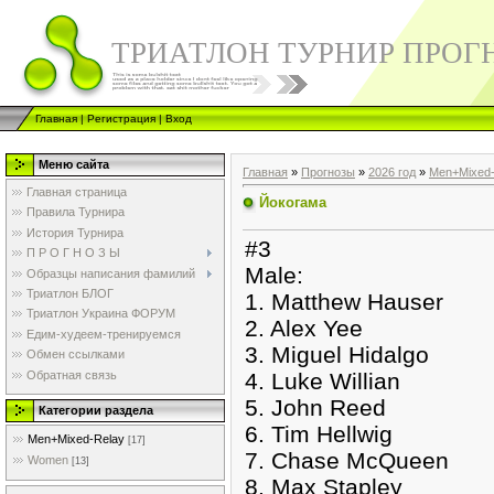
ТРИАТЛОН ТУРНИР ПРОГ
Главная
|
Регистрация
|
Вход
Меню сайта
Главная
»
Прогнозы
»
2026 год
»
Men+Mixed-
Главная страница
Йокогама
Правила Турнира
История Турнира
#3
П Р О Г Н О З Ы
Male:
Образцы написания фамилий
Триатлон БЛОГ
1. Matthew Hauser
Триатлон Украина ФОРУМ
2. Alex Yee
Едим-худеем-тренируемся
3. Miguel Hidalgo
Обмен ссылками
Обратная связь
4. Luke Willian
5. John Reed
Категории раздела
6. Tim Hellwig
Men+Mixed-Relay
[17]
7. Chase McQueen
Women
[13]
8. Max Stapley