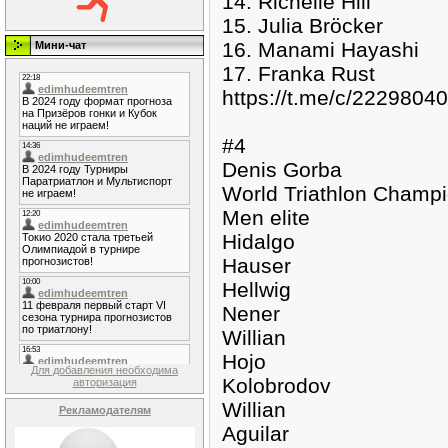
14. Richelle Hill
15. Julia Bröcker
16. Manami Hayashi
Мини-чат
17. Franka Rust
https://t.me/c/2229804
#4
Denis Gorba
World Triathlon Champ
Men elite
Hidalgo
Hauser
Hellwig
Nener
Willian
Hojo
Для добавления необходима
Kolobrodov
авторизация
Willian
Рекламодателям
Aguilar