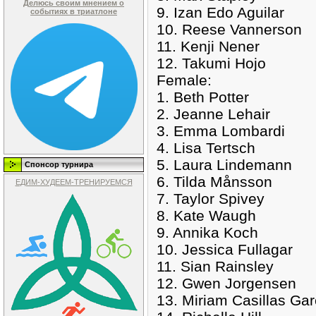
Делюсь своим мнением о
9. Izan Edo Aguilar
событиях в триатлоне
10. Reese Vannerson
11. Kenji Nener
12. Takumi Hojo
Female:
1. Beth Potter
2. Jeanne Lehair
3. Emma Lombardi
4. Lisa Tertsch
5. Laura Lindemann
Спонсор турнира
6. Tilda Månsson
ЕДИМ-ХУДЕЕМ-ТРЕНИРУЕМСЯ
7. Taylor Spivey
8. Kate Waugh
9. Annika Koch
10. Jessica Fullagar
11. Sian Rainsley
12. Gwen Jorgensen
13. Miriam Casillas Gar