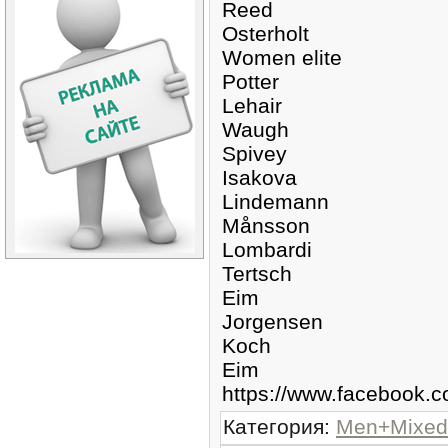
Reed
Osterholt
Women elite
Potter
Lehair
Waugh
Spivey
Isakova
Lindemann
Månsson
Lombardi
Tertsch
Eim
Jorgensen
Koch
Eim
https://www.facebook
Категория
:
Men+Mixed