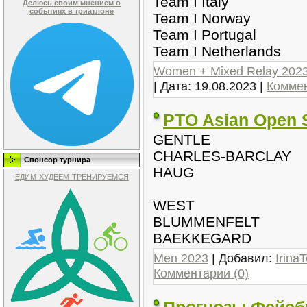
Team I Italy
Делюсь своим мнением о
событиях в триатлоне
Team I Norway
Team I Portugal
Team I Netherlands
Women + Mixed Relay 202
| Дата:
19.08.2023
|
Коммен
PTO Asian Open 
GENTLE
CHARLES-BARCLAY
Спонсор турнира
HAUG
ЕДИМ-ХУДЕЕМ-ТРЕНИРУЕМСЯ
WEST
BLUMMENFELT
BAEKKEGARD
Men 2023
| Добавил:
IrinaT
Комментарии (0)