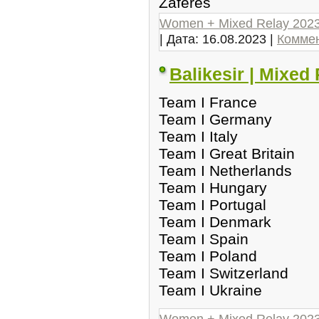
Zaferes
Women + Mixed Relay 202
| Дата:
16.08.2023
|
Коммен
Balikesir | Mixed 
Team I France
Team I Germany
Team I Italy
Team I Great Britain
Team I Netherlands
Team I Hungary
Team I Portugal
Team I Denmark
Team I Spain
Team I Poland
Team I Switzerland
Team I Ukraine
Women + Mixed Relay 202