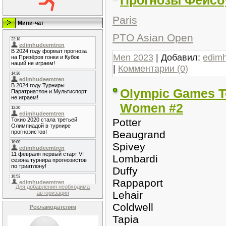
Прогнозы Фейсбу
Paris
Мини-чат
PTO Asian Open
Men 2023
| Добавил:
edim
|
Комментарии (0)
Olympic Games Tes
Women #2
Potter
Beaugrand
Spivey
Lombardi
Duffy
Rappaport
Для добавления необходима
Lehair
авторизация
Coldwell
Рекламодателям
Tapia