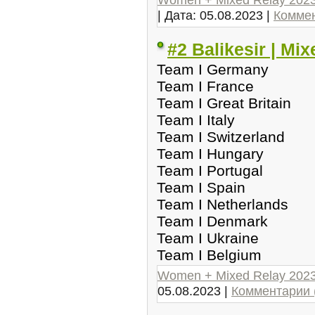
| Дата:
05.08.2023
|
Коммен
#2 Balikesir | Mi
Team I Germany
Team I France
Team I Great Britain
Team I Italy
Team I Switzerland
Team I Hungary
Team I Portugal
Team I Spain
Team I Netherlands
Team I Denmark
Team I Ukraine
Team I Belgium
Women + Mixed Relay 202
05.08.2023
|
Комментарии 