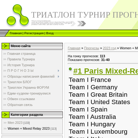
ТРИАТЛОН ТУРНИР ПРОГ
Главная
|
Регистрация
|
Вход
Меню сайта
Главная
»
Прогнозы
»
2023 год
» Women + Mi
Главная страница
На гонку прогнозов
:
113
Правила Турнира
Показано прогнозов
:
31-40
История Турнира
#1 Paris Mixed-R
П Р О Г Н О З Ы
Образцы написания фамилий
Team I France
Триатлон БЛОГ
Team I Germany
Триатлон Украина ФОРУМ
Team I Great Britain
Едим-худеем-тренируемся
Обмен ссылками
Team I United States
Обратная связь
Team I Spain
Категории раздела
Team I Australia
Team I Hungary
Men 2023
[133]
Women + Mixed Relay 2023
[113]
Team I Luxembourg