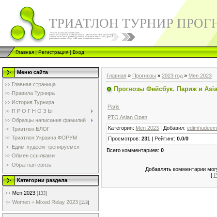
ТРИАТЛОН ТУРНИР ПРОГ
Главная
|
Регистрация
|
Вход
Меню сайта
Главная
»
Прогнозы
»
2023 год
»
Men 2023
Главная страница
Прогнозы Фейсбук. Париж и Asi
Правила Турнира
История Турнира
Paris
П Р О Г Н О З Ы
PTO Asian Open
Образцы написания фамилий
Категория
:
Men 2023
|
Добавил
:
edimhudeem
Триатлон БЛОГ
Триатлон Украина ФОРУМ
Просмотров
:
231
|
Рейтинг
:
0.0
/
0
Едим-худеем-тренируемся
Всего комментариев
:
0
Обмен ссылками
Обратная связь
Добавлять комментарии могу
[
Р
Категории раздела
Men 2023
[133]
Women + Mixed Relay 2023
[113]