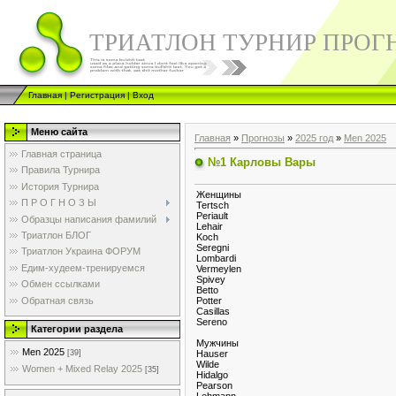
ТРИАТЛОН ТУРНИР ПРОГ
Главная
|
Регистрация
|
Вход
Меню сайта
Главная
»
Прогнозы
»
2025 год
»
Men 2025
Главная страница
№1 Карловы Вары
Правила Турнира
История Турнира
Женщины
П Р О Г Н О З Ы
Tertsch
Periault
Образцы написания фамилий
Lehair
Триатлон БЛОГ
Koch
Seregni
Триатлон Украина ФОРУМ
Lombardi
Едим-худеем-тренируемся
Vermeylen
Spivey
Обмен ссылками
Betto
Обратная связь
Potter
Casillas
Sereno
Категории раздела
Мужчины
Men 2025
Hauser
[39]
Wilde
Women + Mixed Relay 2025
[35]
Hidalgo
Pearson
Lehmann