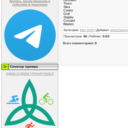
Делюсь своим мнением о
Thorn
событиях в триатлоне
Silva
Coninx
Graf
Stapley
Crociani
Bitados
Категория
:
Men 2025
|
Добавил
:
antonZapor
Просмотров
:
66
|
Рейтинг
:
0.0
/
0
Всего комментариев
:
0
Спонсор турнира
ЕДИМ-ХУДЕЕМ-ТРЕНИРУЕМСЯ