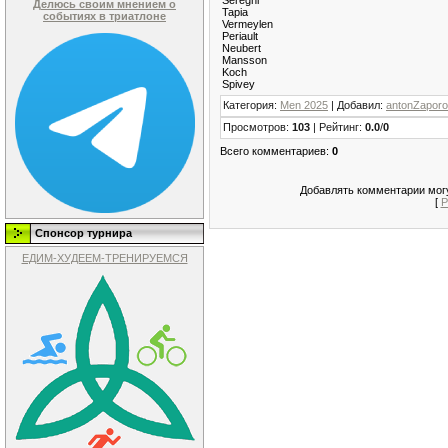
Делюсь своим мнением о
Tapia
событиях в триатлоне
Vermeylen
Periault
Neubert
Mansson
Koch
Spivey
Категория
:
Men 2025
|
Добавил
:
antonZapor
Просмотров
:
103
|
Рейтинг
:
0.0
/
0
Всего комментариев
:
0
Добавлять комментарии могу
[
Р
Спонсор турнира
ЕДИМ-ХУДЕЕМ-ТРЕНИРУЕМСЯ