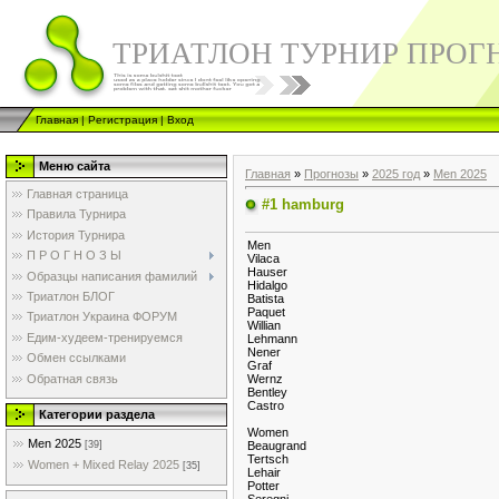
ТРИАТЛОН ТУРНИР ПРОГ
Главная
|
Регистрация
|
Вход
Меню сайта
Главная
»
Прогнозы
»
2025 год
»
Men 2025
Главная страница
#1 hamburg
Правила Турнира
История Турнира
Men
П Р О Г Н О З Ы
Vilaca
Hauser
Образцы написания фамилий
Hidalgo
Триатлон БЛОГ
Batista
Paquet
Триатлон Украина ФОРУМ
Willian
Едим-худеем-тренируемся
Lehmann
Nener
Обмен ссылками
Graf
Обратная связь
Wernz
Bentley
Castro
Категории раздела
Women
Men 2025
Beaugrand
[39]
Tertsch
Women + Mixed Relay 2025
[35]
Lehair
Potter
Seregni