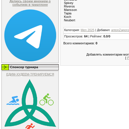
Делюсь своим мнением о
Spivey
событиях в триатлоне
Riveros
Mansson
Tapia
Koch
Neubert
Категория
:
Men 2025
|
Добавил
:
antonZapor
Просмотров
:
64
|
Рейтинг
:
0.0
/
0
Всего комментариев
:
0
Добавлять комментарии могу
[
Р
Спонсор турнира
ЕДИМ-ХУДЕЕМ-ТРЕНИРУЕМСЯ