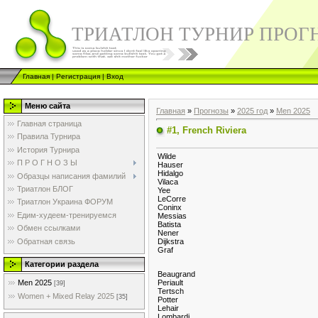
ТРИАТЛОН ТУРНИР ПРОГ
Главная
|
Регистрация
|
Вход
Меню сайта
Главная
»
Прогнозы
»
2025 год
»
Men 2025
Главная страница
#1, French Riviera
Правила Турнира
История Турнира
Wilde
П Р О Г Н О З Ы
Hauser
Hidalgo
Образцы написания фамилий
Vilaca
Триатлон БЛОГ
Yee
LeCorre
Триатлон Украина ФОРУМ
Coninx
Едим-худеем-тренируемся
Messias
Batista
Обмен ссылками
Nener
Обратная связь
Dijkstra
Graf
Категории раздела
Beaugrand
Men 2025
Periault
[39]
Tertsch
Women + Mixed Relay 2025
[35]
Potter
Lehair
Lombardi