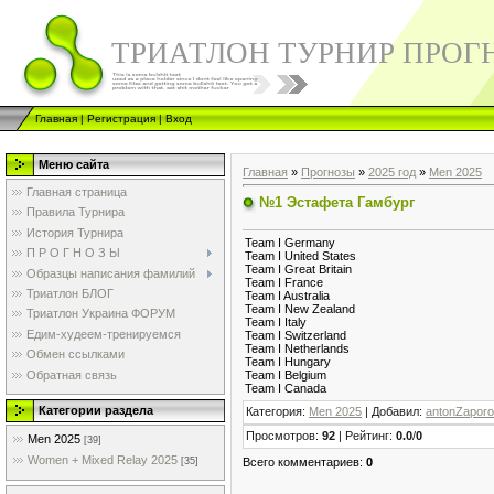
ТРИАТЛОН ТУРНИР ПРОГ
Главная
|
Регистрация
|
Вход
Меню сайта
Главная
»
Прогнозы
»
2025 год
»
Men 2025
Главная страница
№1 Эстафета Гамбург
Правила Турнира
История Турнира
Team I Germany
П Р О Г Н О З Ы
Team I United States
Team I Great Britain
Образцы написания фамилий
Team I France
Триатлон БЛОГ
Team I Australia
Team I New Zealand
Триатлон Украина ФОРУМ
Team I Italy
Едим-худеем-тренируемся
Team I Switzerland
Team I Netherlands
Обмен ссылками
Team I Hungary
Обратная связь
Team I Belgium
Team I Canada
Категории раздела
Категория
:
Men 2025
|
Добавил
:
antonZapor
Просмотров
:
92
|
Рейтинг
:
0.0
/
0
Men 2025
[39]
Women + Mixed Relay 2025
Всего комментариев
:
0
[35]