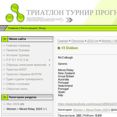
ТРИАТЛОН ТУРНИР ПРОГ
Главная
|
Регистрация
|
Вход
Меню сайта
Главная
»
Прогнозы
»
2024 год
»
Women + Mi
Главная страница
#3 Dokken
Правила Турнира
История Турнира
McCullough
П Р О Г Н О З Ы
Sereno
Образцы написания фамилий
Триатлон БЛОГ
Mixed Relay
New Zealand
Триатлон Украина ФОРУМ
Great Britain
Едим-худеем-тренируемся
Australia
Portugal
Обмен ссылками
Switzerland
Обратная связь
Portugal
Spain
Italy
Категории раздела
Men 2024
https://www.facebook.com/groups/189591837
[48]
Women + Mixed Relay 2024
[57]
Категория
:
Women + Mixed Relay 2024
|
Доб
Просмотров
:
192
|
Рейтинг
:
0.0
/
0