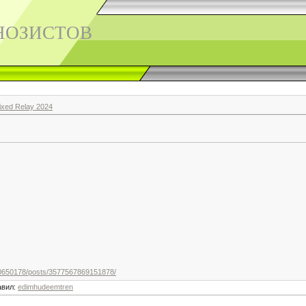
НОЗИСТОВ
xed Relay 2024
0650178/posts/3577567869151878/
авил
:
edimhudeemtren