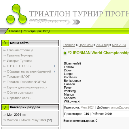
ТРИАТЛОН ТУРНИР ПРОГ
Главная
|
Регистрация
|
Вход
Меню сайта
Главная
»
Прогнозы
»
2024 год
»
Men 2024
Главная страница
#2 IRONMAN World Championshi
Правила Турнира
История Турнира
Blummenfelt
П Р О Г Н О З Ы
Laidlow
Ditlev
Образцы написания фамилий
Lange
Триатлон БЛОГ
Koolhaas
BenitoLopez
Триатлон Украина ФОРУМ
Hanson
Едим-худеем-тренируемся
Foley
VonBerg
Обмен ссылками
Mignon
Обратная связь
Sanders
Wilkowiecki
Категории раздела
Категория
:
Men 2024
|
Добавил
:
antonZapor
Просмотров
:
116
|
Рейтинг
:
0.0
/
0
Men 2024
[48]
Women + Mixed Relay 2024
Всего комментариев
:
0
[57]