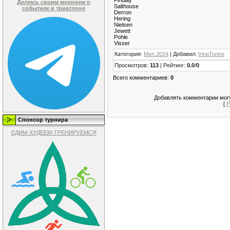
Делюсь своим мнением о
Salthouse
событиях в триатлоне
Derron
Hering
Nielsen
Jewett
Pohle
Visser
Категория
:
Men 2024
|
Добавил
:
IrinaTorino
Просмотров
:
113
|
Рейтинг
:
0.0
/
0
Всего комментариев
:
0
Добавлять комментарии могу
[
Р
Спонсор турнира
ЕДИМ-ХУДЕЕМ-ТРЕНИРУЕМСЯ