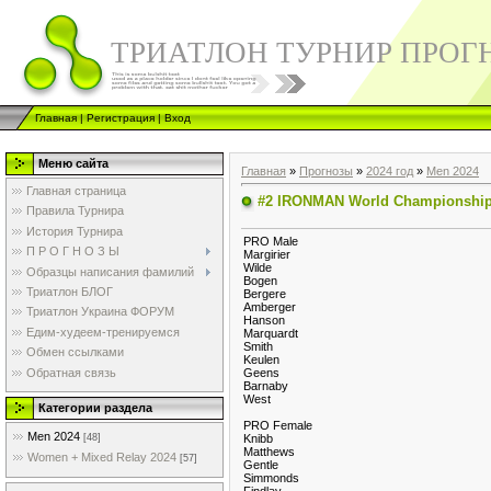
ТРИАТЛОН ТУРНИР ПРОГ
Главная
|
Регистрация
|
Вход
Меню сайта
Главная
»
Прогнозы
»
2024 год
»
Men 2024
Главная страница
#2 IRONMAN World Championship
Правила Турнира
История Турнира
PRO Male
П Р О Г Н О З Ы
Margirier
Wilde
Образцы написания фамилий
Bogen
Триатлон БЛОГ
Bergere
Amberger
Триатлон Украина ФОРУМ
Hanson
Едим-худеем-тренируемся
Marquardt
Smith
Обмен ссылками
Keulen
Обратная связь
Geens
Barnaby
West
Категории раздела
PRO Female
Men 2024
Knibb
[48]
Matthews
Women + Mixed Relay 2024
[57]
Gentle
Simmonds
Findlay