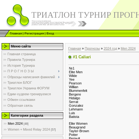
ТРИАТЛОН ТУРНИР ПРОГ
Главная
|
Регистрация
|
Вход
Меню сайта
Главная
»
Прогнозы
»
2024 год
»
Men 2024
Главная страница
#1 Caliari
Правила Турнира
История Турнира
№1
П Р О Г Н О З Ы
Elite Men
Wilde
Образцы написания фамилий
Yee
Триатлон БЛОГ
Pearson
Willian
Триатлон Украина ФОРУМ
Blummenfelt
Едим-худеем-тренируемся
Bergere
Hidalgo
Обмен ссылками
Serrat
Обратная связь
Gonzalez
Lehmann
Luis
Категории раздела
Batista
Men 2024
Elite Women
[48]
Beaugrand
Women + Mixed Relay 2024
[57]
Taylor-Brown
Potter
Periault