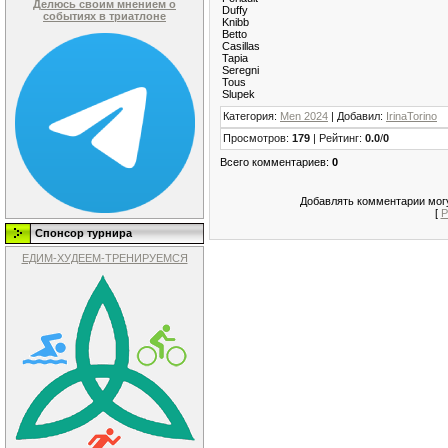
Делюсь своим мнением о
Duffy
событиях в триатлоне
Knibb
Betto
Casillas
Tapia
Seregni
Tous
Slupek
Категория
:
Men 2024
|
Добавил
:
IrinaTorino
Просмотров
:
179
|
Рейтинг
:
0.0
/
0
Всего комментариев
:
0
Добавлять комментарии могу
[
Р
Спонсор турнира
ЕДИМ-ХУДЕЕМ-ТРЕНИРУЕМСЯ