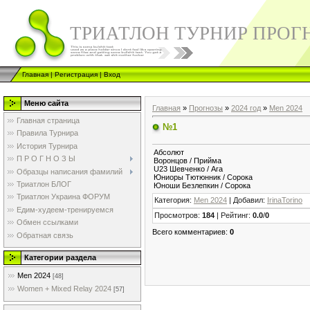
ТРИАТЛОН ТУРНИР ПРОГ
Главная
|
Регистрация
|
Вход
Меню сайта
Главная
»
Прогнозы
»
2024 год
»
Men 2024
Главная страница
№1
Правила Турнира
История Турнира
Абсолют
П Р О Г Н О З Ы
Воронцов / Прийма
U23 Шевченко / Ага
Образцы написания фамилий
Юниоры Тютюнник / Сорока
Триатлон БЛОГ
Юноши Безлепкин / Сорока
Триатлон Украина ФОРУМ
Категория
:
Men 2024
|
Добавил
:
IrinaTorino
Едим-худеем-тренируемся
Просмотров
:
184
|
Рейтинг
:
0.0
/
0
Обмен ссылками
Всего комментариев
:
0
Обратная связь
Категории раздела
Men 2024
[48]
Women + Mixed Relay 2024
[57]