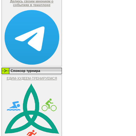
Делюсь своим мнением о
событиях в триатлоне
Спонсор турнира
ЕДИМ-ХУДЕЕМ-ТРЕНИРУЕМСЯ