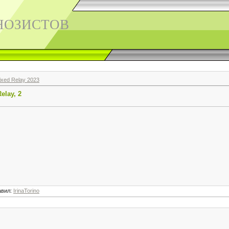
НОЗИСТОВ
xed Relay 2023
elay, 2
авил
:
IrinaTorino