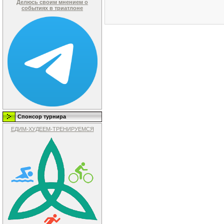
Делюсь своим мнением о
событиях в триатлоне
Спонсор турнира
ЕДИМ-ХУДЕЕМ-ТРЕНИРУЕМСЯ