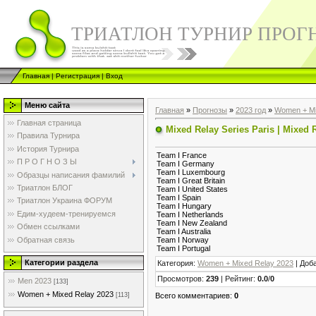
ТРИАТЛОН ТУРНИР ПРОГ
Главная
|
Регистрация
|
Вход
Меню сайта
Главная
»
Прогнозы
»
2023 год
»
Women + Mi
Главная страница
Mixed Relay Series Paris | Mixed R
Правила Турнира
История Турнира
Team I France
П Р О Г Н О З Ы
Team I Germany
Team I Luxembourg
Образцы написания фамилий
Team I Great Britain
Триатлон БЛОГ
Team I United States
Team I Spain
Триатлон Украина ФОРУМ
Team I Hungary
Едим-худеем-тренируемся
Team I Netherlands
Team I New Zealand
Обмен ссылками
Team I Australia
Обратная связь
Team I Norway
Team I Portugal
Категории раздела
Категория
:
Women + Mixed Relay 2023
|
Доб
Просмотров
:
239
|
Рейтинг
:
0.0
/
0
Men 2023
[133]
Women + Mixed Relay 2023
Всего комментариев
:
0
[113]