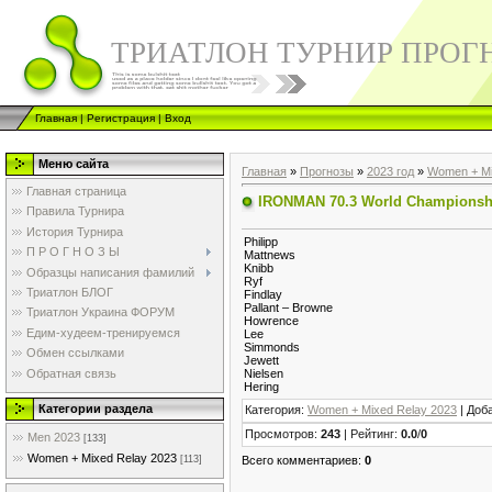
ТРИАТЛОН ТУРНИР ПРОГ
Главная
|
Регистрация
|
Вход
Меню сайта
Главная
»
Прогнозы
»
2023 год
»
Women + Mi
Главная страница
IRONMAN 70.3 World Championshi
Правила Турнира
История Турнира
Philipp
П Р О Г Н О З Ы
Mattnews
Knibb
Образцы написания фамилий
Ryf
Триатлон БЛОГ
Findlay
Pallant – Browne
Триатлон Украина ФОРУМ
Howrence
Едим-худеем-тренируемся
Lee
Simmonds
Обмен ссылками
Jewett
Обратная связь
Nielsen
Hering
Категории раздела
Категория
:
Women + Mixed Relay 2023
|
Доб
Просмотров
:
243
|
Рейтинг
:
0.0
/
0
Men 2023
[133]
Women + Mixed Relay 2023
Всего комментариев
:
0
[113]