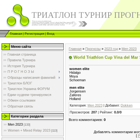
ТРИАТЛОН ТУРНИР ПРОГ
Главная
|
Регистрация
|
Вход
Меню сайта
Главная
»
Прогнозы
»
2023 год
»
Men 2023
Главная страница
World Triathlon Cup Vina del Mar 
Правила Турнира
История Турнира
women elite
П Р О Г Н О З Ы
Hidalgo
Moya
Образцы написания фамилий
Schoeman
Триатлон БЛОГ
men elite
Триатлон Украина ФОРУМ
Jorgensen
Едим-худеем-тренируемся
Zaferes
Holland
Обмен ссылками
Категория
:
Men 2023
|
Добавил
:
Dokken
Обратная связь
Просмотров
:
207
|
Рейтинг
:
0.0
/
0
Категории раздела
Всего комментариев
:
0
Men 2023
[133]
Women + Mixed Relay 2023
[113]
Добавлять комментарии могу
[
Р