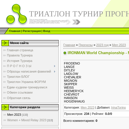
ТРИАТЛОН ТУРНИР ПРОГ
Главная
|
Регистрация
|
Вход
Меню сайта
Главная
»
Прогнозы
»
2023 год
»
Men 2023
Главная страница
IRONMAN World Championship - 
Правила Турнира
История Турнира
FRODENO
П Р О Г Н О З Ы
LANGE
DITLEV
Образцы написания фамилий
LAIDLOW
Триатлон БЛОГ
CHEVALIER
MIGNON
Триатлон Украина ФОРУМ
SKIPPER
Едим-худеем-тренируемся
WEISS
HEEMERYCK
Обмен ссылками
CHEVROT
Обратная связь
HANSON
HOGENHAUG
Категории раздела
Категория
:
Men 2023
|
Добавил
:
IrinaTorino
Просмотров
:
234
|
Рейтинг
:
0.0
/
0
Men 2023
[133]
Women + Mixed Relay 2023
Всего комментариев
:
0
[113]