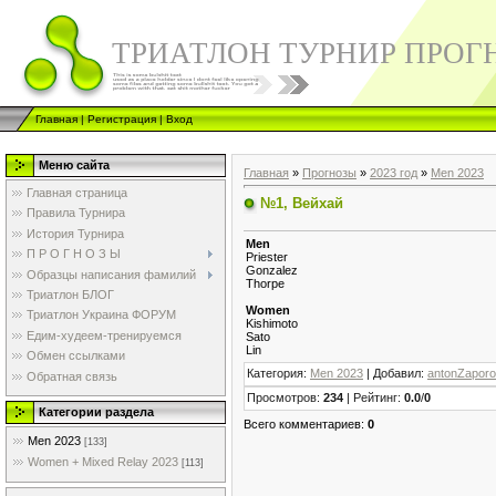
ТРИАТЛОН ТУРНИР ПРОГ
Главная
|
Регистрация
|
Вход
Меню сайта
Главная
»
Прогнозы
»
2023 год
»
Men 2023
Главная страница
№1, Вейхай
Правила Турнира
История Турнира
Men
П Р О Г Н О З Ы
Priester
Gonzalez
Образцы написания фамилий
Thorpe
Триатлон БЛОГ
Women
Триатлон Украина ФОРУМ
Kishimoto
Едим-худеем-тренируемся
Sato
Lin
Обмен ссылками
Категория
:
Men 2023
|
Добавил
:
antonZapor
Обратная связь
Просмотров
:
234
|
Рейтинг
:
0.0
/
0
Категории раздела
Всего комментариев
:
0
Men 2023
[133]
Women + Mixed Relay 2023
[113]