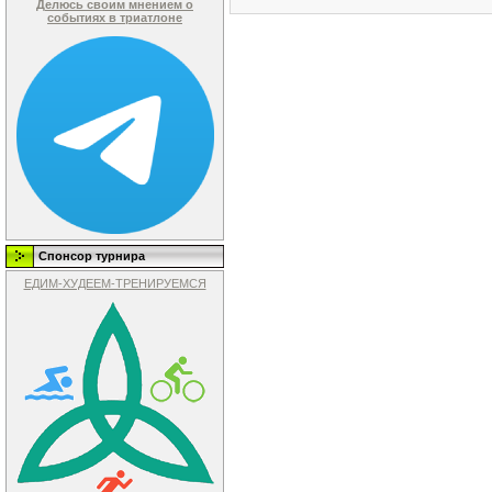
Делюсь своим мнением о
событиях в триатлоне
Спонсор турнира
ЕДИМ-ХУДЕЕМ-ТРЕНИРУЕМСЯ