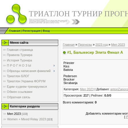
ТРИАТЛОН ТУРНИР ПРОГ
Главная
|
Регистрация
|
Вход
Меню сайта
Главная
»
Прогнозы
»
2023 год
»
Men 2023
Главная страница
#1, Балыкесир Элита Финал А
Правила Турнира
История Турнира
Priester
П Р О Г Н О З Ы
Kiss
Batista
Образцы написания фамилий
Триатлон БЛОГ
Pedersen
Brocker
Триатлон Украина ФОРУМ
Skrabanja
Едим-худеем-тренируемся
Категория
:
Men 2023
|
Добавил
:
antonZapor
Обмен ссылками
Просмотров
:
217
|
Рейтинг
:
0.0
/
0
Обратная связь
Всего комментариев
:
0
Категории раздела
Добавлять комментарии могу
Men 2023
[133]
[
Р
Women + Mixed Relay 2023
[113]