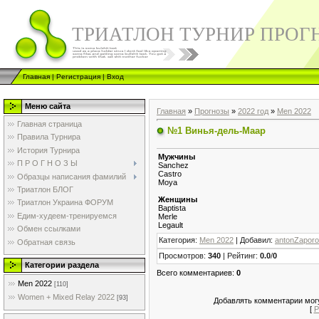
ТРИАТЛОН ТУРНИР ПРОГ
Главная
|
Регистрация
|
Вход
Меню сайта
Главная
»
Прогнозы
»
2022 год
»
Men 2022
Главная страница
№1 Винья-дель-Маар
Правила Турнира
История Турнира
Мужчины
П Р О Г Н О З Ы
Sanchez
Castro
Образцы написания фамилий
Moya
Триатлон БЛОГ
Женщины
Триатлон Украина ФОРУМ
Baptista
Едим-худеем-тренируемся
Merle
Legault
Обмен ссылками
Категория
:
Men 2022
|
Добавил
:
antonZapor
Обратная связь
Просмотров
:
340
|
Рейтинг
:
0.0
/
0
Категории раздела
Всего комментариев
:
0
Men 2022
[110]
Women + Mixed Relay 2022
[93]
Добавлять комментарии могу
[
Р