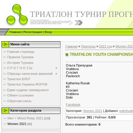
ТРИАТЛОН ТУРНИР ПРОГ
Главная
|
Регистрация
|
Вход
Меню сайта
Главная
»
Прогнозы
»
2021 год
»
Women 202
Главная страница
TRIATHLON YOUTH CHAMPIONSH
Правила Турнира
История Турнира
Ольга Прилуцкая
П Р О Г Н О З Ы
Vrablova
Crociani
Образцы написания фамилий
Pavlovich
Триатлон БЛОГ
Katherina Rusak
Триатлон Украина ФОРУМ
#3
Едим-худеем-тренируемся
Crociani
Vrablova
Обмен ссылками
Dobi
Обратная связь
Facebook
Категории раздела
Категория
:
Women 2021
|
Добавил
:
edimhud
Просмотров
:
391
|
Рейтинг
:
0.0
/
0
Men + Mixed Relay 2021
[123]
Women 2021
Всего комментариев
:
0
[82]