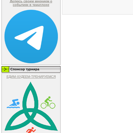
Делюсь своим мнением о
событиях в триатлоне
Спонсор турнира
ЕДИМ-ХУДЕЕМ-ТРЕНИРУЕМСЯ