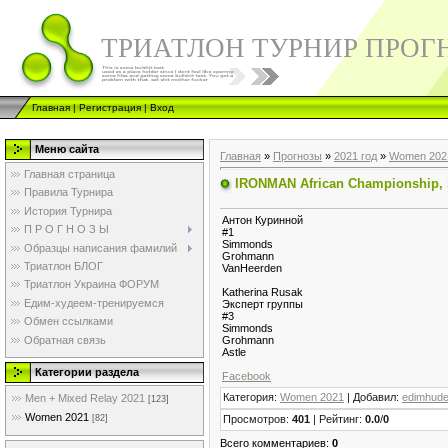
ТРИАТЛОН ТУРНИР ПРОГ
Главная
|
Регистрация
|
Вход
Меню сайта
Главная
»
Прогнозы
»
2021 год
»
Women 202
Главная страница
IRONMAN African Championship, 
Правила Турнира
История Турнира
Антон Куринной
П Р О Г Н О З Ы
#1
Simmonds
Образцы написания фамилий
Grohmann
Триатлон БЛОГ
VanHeerden
Триатлон Украина ФОРУМ
Katherina Rusak
Едим-худеем-тренируемся
Эксперт группы
#3
Обмен ссылками
Simmonds
Обратная связь
Grohmann
Astle
Категории раздела
Facebook
Категория
:
Women 2021
|
Добавил
:
edimhud
Men + Mixed Relay 2021
[123]
Women 2021
Просмотров
:
401
|
Рейтинг
:
0.0
/
0
[82]
Всего комментариев
:
0