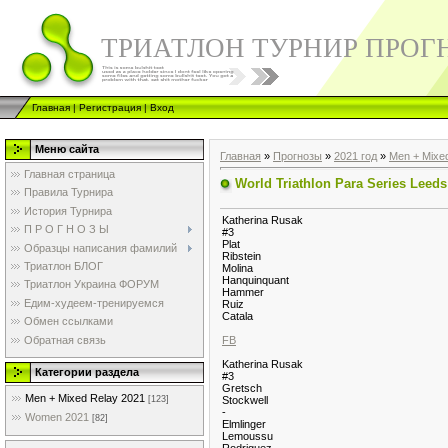
ТРИАТЛОН ТУРНИР ПРОГ
Главная
|
Регистрация
|
Вход
Меню сайта
Главная
»
Прогнозы
»
2021 год
»
Men + Mixe
Главная страница
World Triathlon Para Series Leeds
Правила Турнира
История Турнира
Katherina Rusak
П Р О Г Н О З Ы
#3
Plat
Образцы написания фамилий
Ribstein
Триатлон БЛОГ
Molina
Hanquinquant
Триатлон Украина ФОРУМ
Hammer
Едим-худеем-тренируемся
Ruiz
Catala
Обмен ссылками
Обратная связь
FB
Katherina Rusak
Категории раздела
#3
Gretsch
Men + Mixed Relay 2021
Stockwell
[123]
-
Women 2021
[82]
Elmlinger
Lemoussu
Rodriguez