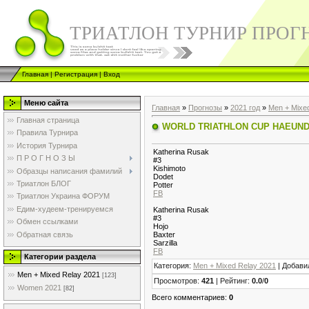
ТРИАТЛОН ТУРНИР ПРОГ
Главная
|
Регистрация
|
Вход
Меню сайта
Главная
»
Прогнозы
»
2021 год
»
Men + Mixe
Главная страница
WORLD TRIATHLON CUP HAEUN
Правила Турнира
История Турнира
Katherina Rusak
П Р О Г Н О З Ы
#3
Kishimoto
Образцы написания фамилий
Dodet
Триатлон БЛОГ
Potter
FB
Триатлон Украина ФОРУМ
Едим-худеем-тренируемся
Katherina Rusak
#3
Обмен ссылками
Hojo
Обратная связь
Baxter
Sarzilla
FB
Категории раздела
Категория
:
Men + Mixed Relay 2021
|
Добави
Men + Mixed Relay 2021
[123]
Просмотров
:
421
|
Рейтинг
:
0.0
/
0
Women 2021
[82]
Всего комментариев
:
0