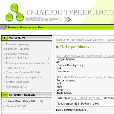
ТРИАТЛОН ТУРНИР ПРОГ
Главная
|
Регистрация
|
Вход
Меню сайта
Главная
»
Прогнозы
»
2021 год
»
Men + Mixe
Главная страница
#7, Sergan Abasov
Правила Турнира
История Турнира
IRONMAN 70.3 World Championship, St. Geor
П Р О Г Н О З Ы
Sergan Abasov
#2
Образцы написания фамилий
Charles-Barclay Lucy
Триатлон БЛОГ
Ryf
Lawrence
Триатлон Украина ФОРУМ
Едим-худеем-тренируемся
IRONMAN 70.3 World Championship, St. Georg
Sergan Abasov
Обмен ссылками
№2
Обратная связь
Iden
Long
Blummenfelt
Категории раздела
Категория
:
Men + Mixed Relay 2021
|
Добави
Men + Mixed Relay 2021
[123]
Просмотров
:
413
|
Рейтинг
:
0.0
/
0
Women 2021
[82]
Всего комментариев
:
0