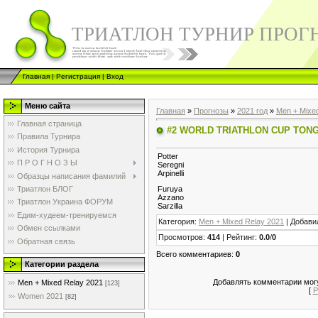
ТРИАТЛОН ТУРНИР ПРОГ
Главная
|
Регистрация
|
Вход
Меню сайта
Главная
»
Прогнозы
»
2021 год
»
Men + Mixe
Главная страница
#2 WORLD TRIATHLON CUP TON
Правила Турнира
История Турнира
Potter
П Р О Г Н О З Ы
Seregni
Arpinelli
Образцы написания фамилий
Триатлон БЛОГ
Furuya
Azzano
Триатлон Украина ФОРУМ
Sarzilla
Едим-худеем-тренируемся
Категория
:
Men + Mixed Relay 2021
|
Добави
Обмен ссылками
Просмотров
:
414
|
Рейтинг
:
0.0
/
0
Обратная связь
Всего комментариев
:
0
Категории раздела
Добавлять комментарии могу
Men + Mixed Relay 2021
[123]
[
Р
Women 2021
[82]