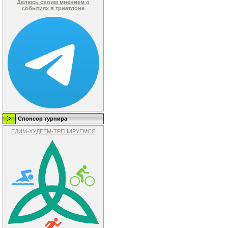
Делюсь своим мнением о
событиях в триатлоне
Спонсор турнира
ЕДИМ-ХУДЕЕМ-ТРЕНИРУЕМСЯ