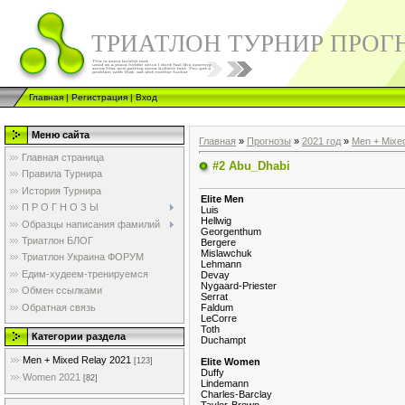
ТРИАТЛОН ТУРНИР ПРОГ
Главная
|
Регистрация
|
Вход
Меню сайта
Главная
»
Прогнозы
»
2021 год
»
Men + Mixe
Главная страница
#2 Abu_Dhabi
Правила Турнира
История Турнира
Elite Men
П Р О Г Н О З Ы
Luis
Hellwig
Образцы написания фамилий
Georgenthum
Триатлон БЛОГ
Bergere
Mislawchuk
Триатлон Украина ФОРУМ
Lehmann
Едим-худеем-тренируемся
Devay
Nygaard-Priester
Обмен ссылками
Serrat
Обратная связь
Faldum
LeCorre
Toth
Категории раздела
Duchampt
Men + Mixed Relay 2021
Elite Women
[123]
Duffy
Women 2021
[82]
Lindemann
Charles-Barclay
Taylor-Brown