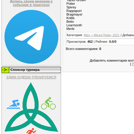
Делюсь своим мнением о
Potter
событиях в триатлоне
Spivey
Rappaport
Bragmayer
Knibb
Betto
Learmonth
Merle
Категория
:
Men + Mixed Relay 2021
|
Добави
Просмотров
:
462
|
Рейтинг
:
0.0
/
0
Всего комментариев
:
0
Добавлять комментарии могу
[
Р
Спонсор турнира
ЕДИМ-ХУДЕЕМ-ТРЕНИРУЕМСЯ