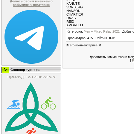
Делюсь своим мнением о
KANUTE
событиях в триатлоне
VONBERG
HANSON
CHARTIER
DAVIS
REID
AMORELLI
Категория
:
Men + Mixed Relay 2021
|
Добави
Просмотров
:
415
|
Рейтинг
:
0.0
/
0
Всего комментариев
:
0
Добавлять комментарии могу
[
Р
Спонсор турнира
ЕДИМ-ХУДЕЕМ-ТРЕНИРУЕМСЯ