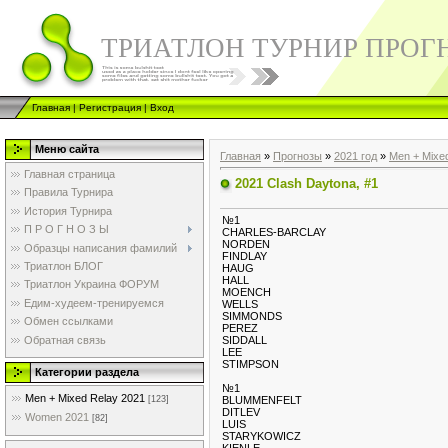
ТРИАТЛОН ТУРНИР ПРОГ
Главная
|
Регистрация
|
Вход
Меню сайта
Главная
»
Прогнозы
»
2021 год
»
Men + Mixe
Главная страница
2021 Clash Daytona, #1
Правила Турнира
История Турнира
№1
П Р О Г Н О З Ы
CHARLES-BARCLAY
NORDEN
Образцы написания фамилий
FINDLAY
Триатлон БЛОГ
HAUG
HALL
Триатлон Украина ФОРУМ
MOENCH
Едим-худеем-тренируемся
WELLS
SIMMONDS
Обмен ссылками
PEREZ
Обратная связь
SIDDALL
LEE
STIMPSON
Категории раздела
№1
Men + Mixed Relay 2021
BLUMMENFELT
[123]
DITLEV
Women 2021
[82]
LUIS
STARYKOWICZ
KIENLE