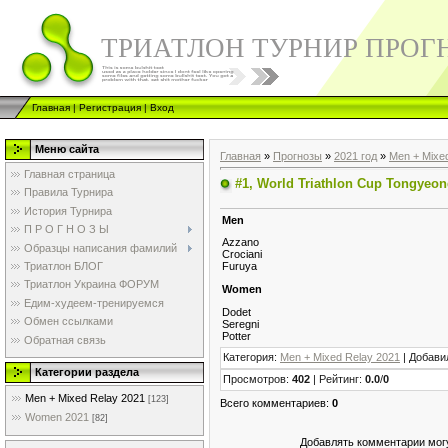
ТРИАТЛОН ТУРНИР ПРОГ
Главная
|
Регистрация
|
Вход
Меню сайта
Главная
»
Прогнозы
»
2021 год
»
Men + Mixe
Главная страница
#1, World Triathlon Cup Tongyeo
Правила Турнира
История Турнира
Men
П Р О Г Н О З Ы
Azzano
Образцы написания фамилий
Crociani
Триатлон БЛОГ
Furuya
Триатлон Украина ФОРУМ
Women
Едим-худеем-тренируемся
Dodet
Обмен ссылками
Seregni
Potter
Обратная связь
Категория
:
Men + Mixed Relay 2021
|
Добави
Категории раздела
Просмотров
:
402
|
Рейтинг
:
0.0
/
0
Men + Mixed Relay 2021
[123]
Всего комментариев
:
0
Women 2021
[82]
Добавлять комментарии могу