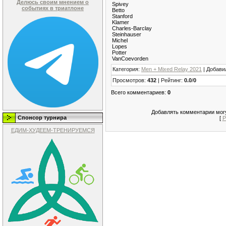
Делюсь своим мнением о
Spivey
событиях в триатлоне
Betto
Stanford
Klamer
Charles-Barclay
Steinhauser
Michel
Lopes
Potter
VanCoevorden
Категория
:
Men + Mixed Relay 2021
|
Добави
Просмотров
:
432
|
Рейтинг
:
0.0
/
0
Всего комментариев
:
0
Добавлять комментарии могу
Спонсор турнира
[
Р
ЕДИМ-ХУДЕЕМ-ТРЕНИРУЕМСЯ