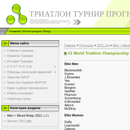
ТРИАТЛОН ТУРНИР ПРОГ
Главная
|
Регистрация
|
Вход
Меню сайта
Главная
»
Прогнозы
»
2021 год
»
Men + Mixe
Главная страница
#1 World Triathlon Championship
Правила Турнира
История Турнира
Elite Men
П Р О Г Н О З Ы
Blummenfelt
Образцы написания фамилий
Geens
Триатлон БЛОГ
J.Brownlee
Yee
Триатлон Украина ФОРУМ
Gomez
Bergere
Едим-худеем-тренируемся
VanRiel
Обмен ссылками
Pearson
Schomburg
Обратная связь
A.Brownlee
Alarza
Категории раздела
McElroy
Elite Women
Men + Mixed Relay 2021
[123]
Women 2021
[82]
Duffy
Learmonth
Zaferes