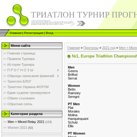
ТРИАТЛОН ТУРНИР ПРОГ
Главная
|
Регистрация
|
Вход
Меню сайта
Главная
»
Прогнозы
»
2021 год
»
Men + Mixe
Главная страница
№1, Europe Triathlon Championsh
Правила Турнира
История Турнира
Men
П Р О Г Н О З Ы
Geens
Briffod
Образцы написания фамилий
Serrat
Триатлон БЛОГ
Women
Триатлон Украина ФОРУМ
Betto
Едим-худеем-тренируемся
Rainsley
Seregni
Обмен ссылками
Обратная связь
PT Men
Plat
Morales
Категории раздела
Molina
Hanquinquant
Men + Mixed Relay 2021
Schulz
[123]
Ellis
Women 2021
[82]
PT Women
Moral