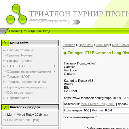
ТРИАТЛОН ТУРНИР ПРОГ
Главная
|
Регистрация
|
Вход
Меню сайта
Главная
»
Прогнозы
»
2019 год
»
Men + Mixe
Главная страница
Zofingen ITU Powerman Long Dis
Правила Турнира
История Турнира
Наталия Полищук №4
П Р О Г Н О З Ы
Cadalen
Van Looy
Образцы написания фамилий
Giuliano
Триатлон БЛОГ
Katherina Rusak #33
Триатлон Украина ФОРУМ
Bruins
Едим-худеем-тренируемся
Ellis
De Groot
Обмен ссылками
Обратная связь
https://www.facebook.com/groups/189591837
Категория
:
Men + Mixed Relay 2019
|
Добави
Категории раздела
Просмотров
:
506
|
Рейтинг
:
0.0
/
0
Men + Mixed Relay 2019
[212]
Всего комментариев
:
0
Elite Women 2019
[159]
Добавлять комментарии могу