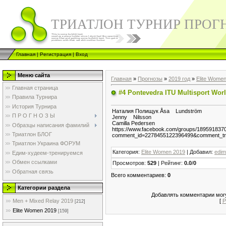
ТРИАТЛОН ТУРНИР ПРОГ
Главная
|
Регистрация
|
Вход
Меню сайта
Главная
»
Прогнозы
»
2019 год
»
Elite Wome
Главная страница
#4 Pontevedra ITU Multisport W
Правила Турнира
История Турнира
Наталия Полищук Åsa Lundström
П Р О Г Н О З Ы
Jenny Nilsson
Camilla Pedersen
Образцы написания фамилий
https://www.facebook.com/groups/189591837
Триатлон БЛОГ
comment_id=2278455122396499&comment
Триатлон Украина ФОРУМ
Категория
:
Elite Women 2019
|
Добавил
:
edi
Едим-худеем-тренируемся
Обмен ссылками
Просмотров
:
529
|
Рейтинг
:
0.0
/
0
Обратная связь
Всего комментариев
:
0
Категории раздела
Добавлять комментарии могу
[
Р
Men + Mixed Relay 2019
[212]
Elite Women 2019
[159]