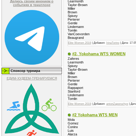
Делюсь своим мнением о
Learmonth
событиях в триатлоне
Taylor-Brown
Miller
Brown
Spivey
Perterer
Gentle
Lindemann
Tomlin
VanCoevorden
Beaugrand
Elite Women 2019
| Добавил:
IrinaTorino
| Дата:
17.0
#2, Yokohama WTS WOMEN
Zaferes
Learmonth
Spivey
Taylor-Brown
Спонсор турнира
Miller
Brown
ЕДИМ-ХУДЕЕМ-ТРЕНИРУЕМСЯ
Perterer
Gentle
Rappaport
Stanford
Lindemann
Tomlin
Elite Women 2019
| Добавил:
antonZaporozhye
| Дат
#2 Yokohama WTS MEN
Mola
Gomez
Coninx
Luis
Alarza