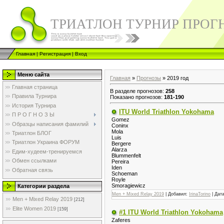
ТРИАТЛОН ТУРНИР ПРОГ
Главная
|
Регистрация
|
Вход
Меню сайта
Главная
»
Прогнозы
» 2019 год
Главная страница
В разделе прогнозов
:
258
Правила Турнира
Показано прогнозов
:
181-190
История Турнира
ITU World Triathlon Yokohama
П Р О Г Н О З Ы
Gomez
Образцы написания фамилий
Coninx
Mola
Триатлон БЛОГ
Luis
Триатлон Украина ФОРУМ
Bergere
Alarza
Едим-худеем-тренируемся
Blummenfelt
Обмен ссылками
Pereira
Iden
Обратная связь
Schoeman
Royle
Smoragiewicz
Категории раздела
Men + Mixed Relay 2019
| Добавил:
IrinaTorino
| Дат
Men + Mixed Relay 2019
[212]
Elite Women 2019
[159]
#1 ITU World Triathlon Yokohama
Zaferes