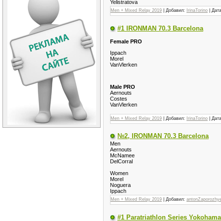
Yelistratova
Men + Mixed Relay 2019
| Добавил:
IrinaTorino
| Дат
#1 IRONMAN 70.3 Barcelona
Female PRO
Ippach
Morel
VanVlerken
Male PRO
Aernouts
Costes
VanVlerken
Men + Mixed Relay 2019
| Добавил:
IrinaTorino
| Дат
№2, IRONMAN 70.3 Barcelona
Men
Aernouts
McNamee
DelCorral
Women
Morel
Noguera
Ippach
Men + Mixed Relay 2019
| Добавил:
antonZaporozhy
#1 Paratriathlon Series Yokohama