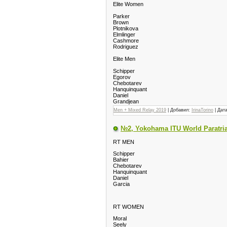
Elite Women
Parker
Brown
Plotnikova
Elmlinger
Cashmore
Rodriguez
Elite Men
Schipper
Egorov
Chebotarev
Hanquinquant
Daniel
Grandjean
Men + Mixed Relay 2019
| Добавил:
IrinaTorino
| Дат
№2, Yokohama ITU World Paratria
RT MEN
Schipper
Bahier
Chebotarev
Hanquinquant
Daniel
Garcia
RT WOMEN
Moral
Seely