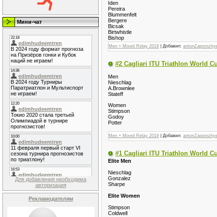
Iden
Pereira
Blummenfelt
Bergere
Мини-чат
Bicsak
Birtwhistle
Bishop
Men + Mixed Relay 2019
| Добавил:
antonZaporozhy
#2 Cagliari ITU Triathlon World C
Men
Nieschlag
A.Brownlee
Stateff
Women
Stimpson
Godoy
Potter
Men + Mixed Relay 2019
| Добавил:
antonZaporozhy
#1 Cagliari ITU Triathlon World C
Elite Men
Nieschlag
Gonzalez
Для добавления необходима
Sharpe
авторизация
Elite Women
Рекламодателям
Stimpson
Coldwell