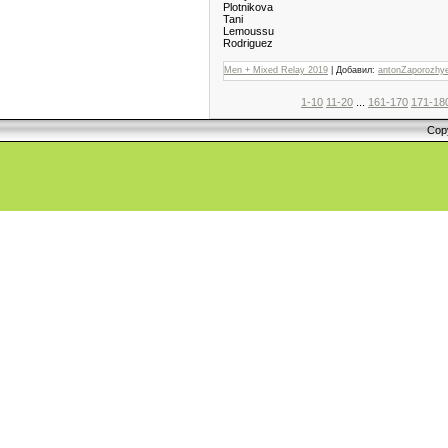
Plotnikova
Tani
Lemoussu
Rodriguez
Men + Mixed Relay 2019
| Добавил:
antonZaporozhy
1-10
11-20
...
161-170
171-18
Cop