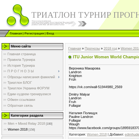
ТРИАТЛОН ТУРНИР ПРОГ
Главная
|
Регистрация
|
Вход
Меню сайта
Главная
»
Прогнозы
»
2018 год
»
Women 201
Главная страница
ITU Junior Women World Champi
Правила Турнира
История Турнира
Вероника Μакарова
П Р О Г Н О З Ы
Landron
Knighton
Образцы написания фамилий
Früh
Триатлон БЛОГ
https://vk.com/wall-51944980_2569
Триатлон Украина ФОРУМ
Едим-худеем-тренируемся
Dmitry Malyar
Landron
Обмен ссылками
Fruh
Обратная связь
Fullagar
Наталия Полищук
Категории раздела
Pauline Landron
Fullagar
Men + Mixed Relay 2018
Waugh
[190]
https://www.facebook.com/groups/189591837
Women 2018
[156]
Категория
:
Women 2018
|
Добавил
:
edimhud