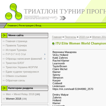
ТРИАТЛОН ТУРНИР ПРОГ
Главная
|
Регистрация
|
Вход
Меню сайта
Главная
»
Прогнозы
»
2018 год
»
Women 201
Главная страница
ITU Elite Women World Champion
Правила Турнира
История Турнира
Вероника Μакарова
П Р О Г Н О З Ы
Vicky Holland
Katie Zaferes
Образцы написания фамилий
Rachel Klamer
Триатлон БЛОГ
Learmonth
TaylorBrown
Триатлон Украина ФОРУМ
Claire Michel
Едим-худеем-тренируемся
Klamer
Spivey
Обмен ссылками
Stimpson
Обратная связь
Kasper
Coldwell
Lindemann
Категории раздела
https://vk.com/wall-51944980_2570
Men + Mixed Relay 2018
Dmitry Malyar
[190]
Zaferes
Women 2018
[156]
Holland
Klamer
Learmonth