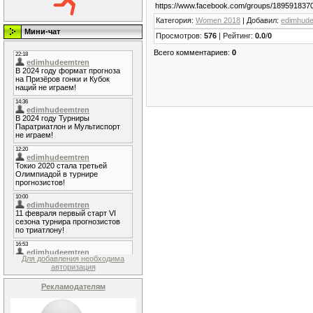
https://www.facebook.com/groups/189591837
Категория
:
Women 2018
|
Добавил
:
edimhud
Мини-чат
Просмотров
:
576
|
Рейтинг
:
0.0
/
0
Всего комментариев
:
0
Для добавления необходима
авторизация
Рекламодателям