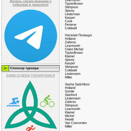
Делюсь своим мнением о
TaylorBrown
событиях в триатлоне
Stimpson
Spivey
Linderman
Kasper
Cook
Perterer
Coldwell
Наталия Полищук
Holland
Zaferes
Learmonth
Claire Michel
TaylorBrown
Klamer
Spivey
Kasper
Stimpson
Спонсор турнира
Coldwell
Lindemann
ЕДИМ-ХУДЕЕМ-ТРЕНИРУЕМСЯ
Miller
Sasha Sadchikov
Holland
Gentle
Stanford
Lindemann
Zaferes
Stimpson
Learmonth
Klamer
Michel
Hewitt
Van Coevorden
Miller