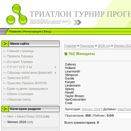
ТРИАТЛОН ТУРНИР ПРОГ
Главная
|
Регистрация
|
Вход
Меню сайта
Главная
»
Прогнозы
»
2018 год
»
Women 201
Главная страница
№2 Женщины
Правила Турнира
История Турнира
Zaferes
П Р О Г Н О З Ы
Holland
Learmonth
Образцы написания фамилий
Stimpson
Триатлон БЛОГ
Gentle
Kasper
Триатлон Украина ФОРУМ
Lindemann
Едим-худеем-тренируемся
Spivey
Hewitt
Обмен ссылками
Taylor-Brown
Обратная связь
VanCoevorden
Cook
Категории раздела
Категория
:
Women 2018
|
Добавил
:
IrinaTori
Просмотров
:
659
|
Рейтинг
:
0.0
/
0
Men + Mixed Relay 2018
[190]
Women 2018
Всего комментариев
:
0
[156]