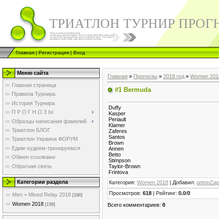
ТРИАТЛОН ТУРНИР ПРОГ
Главная
|
Регистрация
|
Вход
Меню сайта
Главная
»
Прогнозы
»
2018 год
»
Women 201
Главная страница
#1 Bermuda
Правила Турнира
История Турнира
Duffy
П Р О Г Н О З Ы
Kasper
Periault
Образцы написания фамилий
Klamer
Триатлон БЛОГ
Zaferes
Santos
Триатлон Украина ФОРУМ
Brown
Едим-худеем-тренируемся
Annen
Betto
Обмен ссылками
Stimpson
Обратная связь
Taylor-Brown
Frintova
Категории раздела
Категория
:
Women 2018
|
Добавил
:
antonZap
Просмотров
:
618
|
Рейтинг
:
0.0
/
0
Men + Mixed Relay 2018
[190]
Women 2018
Всего комментариев
:
0
[156]