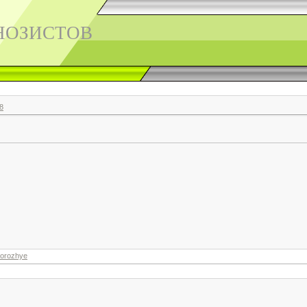
НОЗИСТОВ
8
orozhye