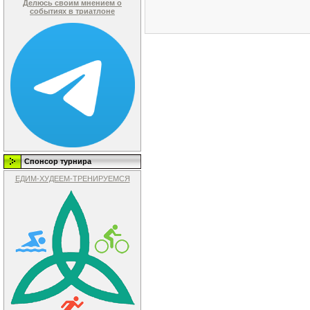
Делюсь своим мнением о
событиях в триатлоне
Спонсор турнира
ЕДИМ-ХУДЕЕМ-ТРЕНИРУЕМСЯ