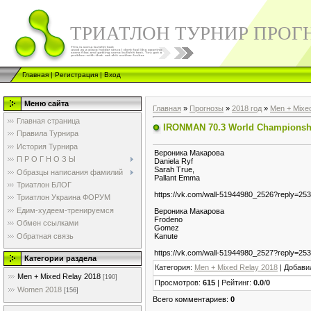
ТРИАТЛОН ТУРНИР ПРОГ
Главная
|
Регистрация
|
Вход
Меню сайта
Главная
»
Прогнозы
»
2018 год
»
Men + Mixe
Главная страница
IRONMAN 70.3 World Championsh
Правила Турнира
История Турнира
Вероника Μакарова
П Р О Г Н О З Ы
Daniela Ryf
Sarah True,
Образцы написания фамилий
Pallant Emma
Триатлон БЛОГ
https://vk.com/wall-51944980_2526?reply=25
Триатлон Украина ФОРУМ
Едим-худеем-тренируемся
Вероника Μакарова
Frodeno
Обмен ссылками
Gomez
Обратная связь
Kanute
https://vk.com/wall-51944980_2527?reply=25
Категории раздела
Категория
:
Men + Mixed Relay 2018
|
Добави
Men + Mixed Relay 2018
[190]
Просмотров
:
615
|
Рейтинг
:
0.0
/
0
Women 2018
[156]
Всего комментариев
:
0