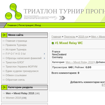
ТРИАТЛОН ТУРНИР ПРОГ
Главная
|
Регистрация
|
Вход
Меню сайта
Главная
»
Прогнозы
»
2018 год
»
Men + Mixe
Главная страница
#1 Mixed Relay WC
Правила Турнира
История Турнира
France
П Р О Г Н О З Ы
NewZealand
Germany
Образцы написания фамилий
Категория
:
Men + Mixed Relay 2018
|
Добави
Триатлон БЛОГ
Триатлон Украина ФОРУМ
Просмотров
:
640
|
Рейтинг
:
0.0
/
0
Едим-худеем-тренируемся
Всего комментариев
:
0
Обмен ссылками
Обратная связь
Добавлять комментарии могу
[
Р
Категории раздела
Men + Mixed Relay 2018
[190]
Women 2018
[156]