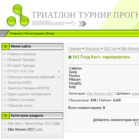
ТРИАТЛОН ТУРНИР ПРОГ
Главная
|
Регистрация
|
Вход
Меню сайта
Главная
»
Прогнозы
»
2017 год
»
Elite Wome
Главная страница
№1 Голд Кост. паратриатлон
Правила Турнира
История Турнира
Callahan
П Р О Г Н О З Ы
Seely
Pereira
Образцы написания фамилий
Pilbeam
Триатлон БЛОГ
Doughty
Kelly
Триатлон Украина ФОРУМ
Категория
:
Elite Women 2017
|
Добавил
:
anto
Едим-худеем-тренируемся
Обмен ссылками
Просмотров
:
678
|
Рейтинг
:
0.0
/
0
Обратная связь
Всего комментариев
:
0
Категории раздела
Добавлять комментарии могу
[
Р
Elite Men + Mixed Relay 2017
[155]
Elite Women 2017
[140]