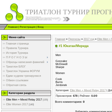
ТРИАТЛОН ТУРНИР ПРОГ
Главная
|
Регистрация
|
Вход
Меню сайта
Главная
»
Прогнозы
»
2017 год
»
Elite Men +
Главная страница
#1 Юкатан/Мерида
Правила Турнира
История Турнира
Men
П Р О Г Н О З Ы
Gonzalez
Образцы написания фамилий
McDowell
Триатлон БЛОГ
Sharpe
Триатлон Украина ФОРУМ
Women
Едим-худеем-тренируемся
Cook
Обмен ссылками
Burns
Обратная связь
Jerdonek
Категория
:
Elite Men + Mixed Relay 2017
|
До
Категории раздела
Просмотров
:
678
|
Рейтинг
:
0.0
/
0
Elite Men + Mixed Relay 2017
[155]
Всего комментариев
:
0
Elite Women 2017
[140]
Добавлять комментарии могу