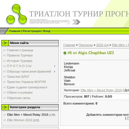
ТРИАТЛОН ТУРНИР ПРОГ
Главная
|
Регистрация
|
Вход
Меню сайта
Главная
»
Прогнозы
»
2016 год
»
Elite Men +
Главная страница
#6 от Algis Chaplikas U23
Правила Турнира
История Турнира
Lindemann
П Р О Г Н О З Ы
Kivioja
Jeffcoat
Образцы написания фамилий
Триатлон БЛОГ
Sheldon
Viain
Триатлон Украина ФОРУМ
Benson
Едим-худеем-тренируемся
Категория
:
Elite Men + Mixed Relay 2016
|
До
Обмен ссылками
Просмотров
:
807
|
Рейтинг
:
0.0
/
0
Обратная связь
Всего комментариев
:
0
Категории раздела
Добавлять комментарии могу
Elite Men + Mixed Relay 2016
[136]
[
Р
Elite Women 2016
[121]