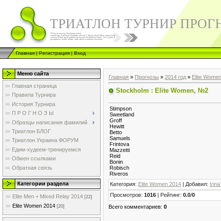
ТРИАТЛОН ТУРНИР ПРОГ
Главная
|
Регистрация
|
Вход
Меню сайта
Главная
»
Прогнозы
»
2014 год
»
Elite Wome
Главная страница
Stockholm : Elite Women, №2
Правила Турнира
История Турнира
Stimpson
П Р О Г Н О З Ы
Sweetland
Groff
Образцы написания фамилий
Hewitt
Триатлон БЛОГ
Betto
Samuels
Триатлон Украина ФОРУМ
Frintova
Едим-худеем-тренируемся
Mazzetti
Reid
Обмен ссылками
Bonin
Обратная связь
Robisch
Riveros
Категории раздела
Категория
:
Elite Women 2014
|
Добавил
:
Irin
Просмотров
:
1016
|
Рейтинг
:
0.0
/
0
Elite Men + Mixed Relay 2014
[22]
Elite Women 2014
Всего комментариев
:
0
[20]