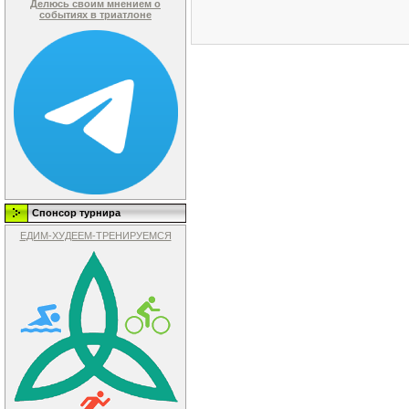
Делюсь своим мнением о
событиях в триатлоне
Спонсор турнира
ЕДИМ-ХУДЕЕМ-ТРЕНИРУЕМСЯ