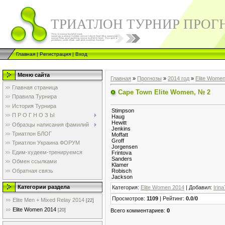
ТРИАТЛОН ТУРНИР ПРОГ
Главная
|
Регистрация
|
Вход
Меню сайта
Главная
»
Прогнозы
»
2014 год
»
Elite Wome
Главная страница
Cape Town Elite Women, № 2
Правила Турнира
История Турнира
Stimpson
П Р О Г Н О З Ы
Haug
Hewitt
Образцы написания фамилий
Jenkins
Триатлон БЛОГ
Moffatt
Groff
Триатлон Украина ФОРУМ
Jorgensen
Едим-худеем-тренируемся
Frintova
Sanders
Обмен ссылками
Klamer
Обратная связь
Robisch
Jackson
Категории раздела
Категория
:
Elite Women 2014
|
Добавил
:
Irin
Просмотров
:
1109
|
Рейтинг
:
0.0
/
0
Elite Men + Mixed Relay 2014
[22]
Elite Women 2014
Всего комментариев
:
0
[20]