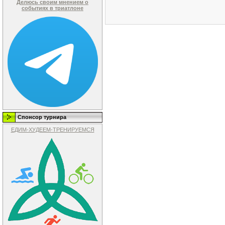
Делюсь своим мнением о
событиях в триатлоне
Спонсор турнира
ЕДИМ-ХУДЕЕМ-ТРЕНИРУЕМСЯ